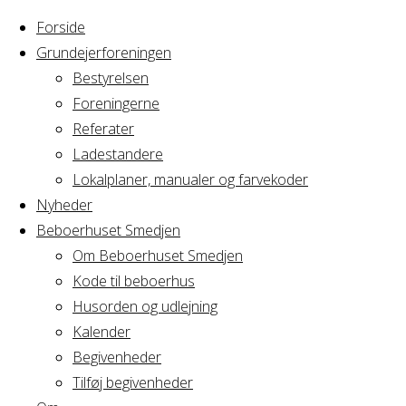
Forside
Grundejerforeningen
Bestyrelsen
Foreningerne
Home
Arrangement
Referater
Bestyelsesmøde
Ladestandere
Bestyelsesmød
Fægtegården
Lokalplaner, manualer og farvekoder
Nyheder
Beboerhuset Smedjen
Fægtegården
Om Beboerhuset Smedjen
Kode til beboerhus
Husorden og udlejning
Kalender
Hvornår
Begivenheder
Tilføj begivenheder