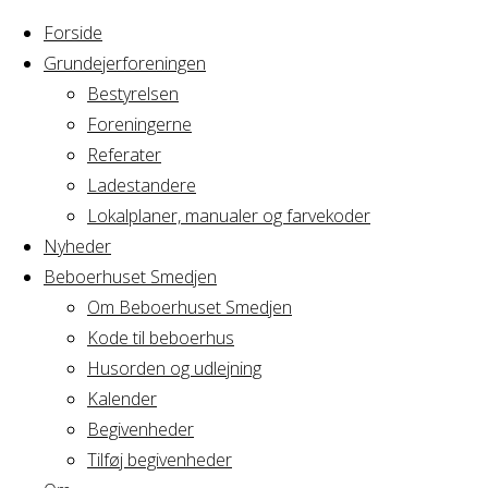
Forside
Grundejerforeningen
Bestyrelsen
Foreningerne
Home
Arrangement
Referater
Beboerrådsmøde
Ladestandere
Beboerrådsmø
Lokalplaner, manualer og farvekoder
Nyheder
Beboerhuset Smedjen
Om Beboerhuset Smedjen
Hvornår
Kode til beboerhus
Husorden og udlejning
Kalender
Begivenheder
29/06/2021
Tilføj begivenheder
19:00 - 21:30