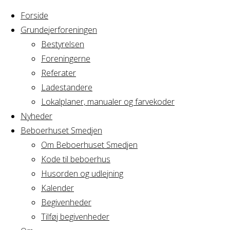
Forside
Grundejerforeningen
Bestyrelsen
Foreningerne
Home
Arrangement
Referater
Beboerrådsmøde
Ladestandere
Beboerrådsmø
Lokalplaner, manualer og farvekoder
Nyheder
Beboerhuset Smedjen
Om Beboerhuset Smedjen
Hvornår
Kode til beboerhus
Husorden og udlejning
Kalender
Begivenheder
18/03/2021
Tilføj begivenheder
18:30 - 21:00