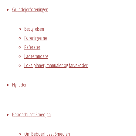
Hvidovre, DK,
Grundejerforeningen
2650
Bestyrelsen
Begivenhedstype
Foreningerne
Referater
Ladestandere
Privat
Lokalplaner, manualer og farvekoder
arrangement
Grundejerforeningen
Nyheder
Oversigt
Avedørelejren •
Avedørelejren •
Registrer
Østre Messegade 5 •
Log ind
Beboerhuset Smedjen
2650 Hvidovre •
grundejerforeningen@avedorelejren.dk
Om Beboerhuset Smedjen