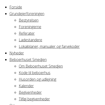
Forside
Grundejerforeningen
Bestyrelsen
Foreningerne
Home
Arrangement
Referater
Beboerrådet
Ladestandere
Beboerrådet
Lokalplaner, manualer og farvekoder
Nyheder
Beboerhuset Smedjen
Om Beboerhuset Smedjen
Hvornår
Kode til beboerhus
Husorden og udlejning
Kalender
Begivenheder
26/10/2019 -
Tilføj begivenheder
27/10/2019