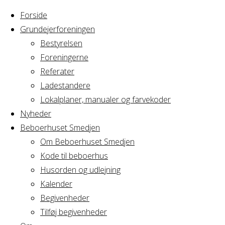
Forside
Grundejerforeningen
Bestyrelsen
Foreningerne
Home
Arrangement
Referater
Beboerråd -
Ladestandere
Beboerråd
møde
Lokalplaner, manualer og farvekoder
Nyheder
Beboerhuset Smedjen
-
Om Beboerhuset Smedjen
Kode til beboerhus
møde
Husorden og udlejning
Kalender
Begivenheder
Tilføj begivenheder