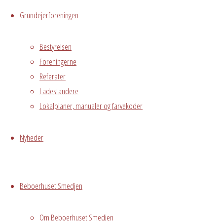
Grundejerforeningen
1. sal
Østre
Bestyrelsen
Messegade 5,
Foreningerne
Hvidovre, 2650
Referater
Ladestandere
Begivenhedstype
Lokalplaner, manualer og farvekoder
Nyheder
Privat
arrangement
Beboerrådet
Beboerhuset Smedjen
holder møde
Grundejerforeningen
Om Beboerhuset Smedjen