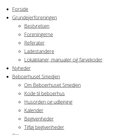
Forside
Grundejerforeningen
Bestyrelsen
Foreningerne
Home
Arrangement
Referater
Barnedåb
Ladestandere
Barnedåb
Lokalplaner, manualer og farvekoder
Nyheder
Beboerhuset Smedjen
Om Beboerhuset Smedjen
Hvornår
Kode til beboerhus
Husorden og udlejning
Kalender
Begivenheder
09/03/2019 -
Tilføj begivenheder
10/03/2019