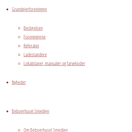
Avedørelejren,
Grundejerforeningen
Hvidovre, DK,
2650
Bestyrelsen
Foreningerne
Begivenhedstype
Referater
Ladestandere
Lokalplaner, manualer og farvekoder
Privat
arrangement
Nyheder
På vegne af
Signe Amalie
Pålsson
Beboerhuset Smedjen
Nordsted .
/Rolf
Om Beboerhuset Smedjen