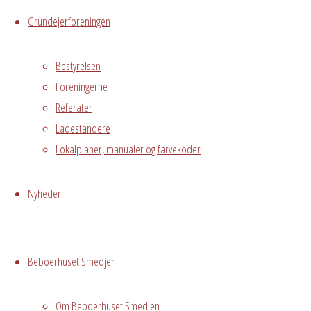
Avedørelejren,
Grundejerforeningen
Hvidovre, DK,
2650
Bestyrelsen
Foreningerne
Begivenhedstype
Referater
Ladestandere
Lokalplaner, manualer og farvekoder
Privat
arrangement
Nyheder
Stueetagen, fra
fredag 14.02-25
kl. 20 til
Beboerhuset Smedjen
lørdag15.02.2025
kl. 20
Om Beboerhuset Smedjen