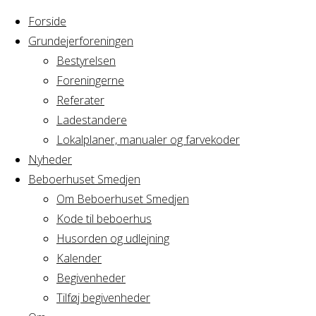
Forside
Grundejerforeningen
Bestyrelsen
Foreningerne
Home
Arrangement
Referater
Barnedåb
Ladestandere
Barnedåb
Lokalplaner, manualer og farvekoder
Nyheder
Beboerhuset Smedjen
Om Beboerhuset Smedjen
Hvornår
Kode til beboerhus
Husorden og udlejning
Kalender
Begivenheder
14/02/2025 -
Tilføj begivenheder
15/02/2025