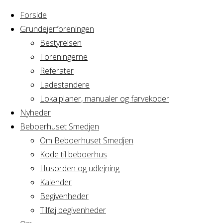
Forside
Grundejerforeningen
Bestyrelsen
Foreningerne
Home
Arrangement
Referater
AV AB1
Ladestandere
AV
generalforsamling
Lokalplaner, manualer og farvekoder
Nyheder
Beboerhuset Smedjen
AB1
Om Beboerhuset Smedjen
Kode til beboerhus
generalforsaml
Husorden og udlejning
Kalender
Begivenheder
Tilføj begivenheder