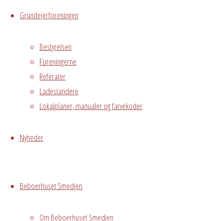
Grundejerforeningen
1. sal
Østre
Bestyrelsen
Messegade 5,
Foreningerne
Hvidovre, 2650
Grundejerforeningen
Referater
Oversigt
Avedørelejren •
Ladestandere
Avedørelejren •
Registrer
Lokalplaner, manualer og farvekoder
Østre Messegade 5 •
Log ind
2650 Hvidovre •
Nyheder
grundejerforeningen@avedorelejren.dk
Powered by
Fluida
&
WordPress.
Beboerhuset Smedjen
Om Beboerhuset Smedjen