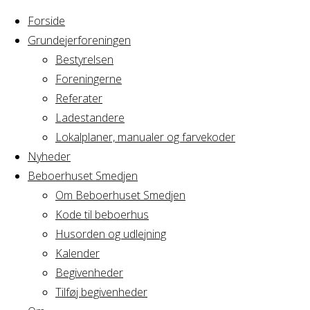
Forside
Grundejerforeningen
Bestyrelsen
Foreningerne
Home
Arrangement
Referater
Arcus Venner
Ladestandere
Arcus
Generalforsamling
Lokalplaner, manualer og farvekoder
Nyheder
Beboerhuset Smedjen
Venner
Om Beboerhuset Smedjen
Kode til beboerhus
Generalforsaml
Husorden og udlejning
Kalender
Begivenheder
Tilføj begivenheder