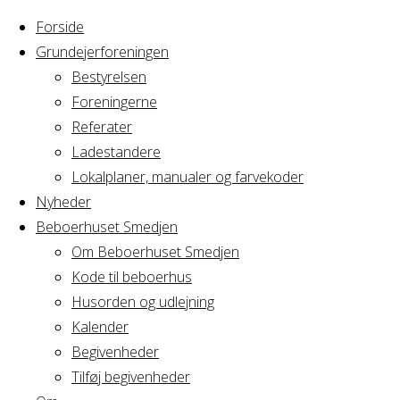
Forside
Grundejerforeningen
Bestyrelsen
Foreningerne
Referater
Ladestandere
Lokalplaner, manualer og farvekoder
Nyheder
Beboerhuset Smedjen
Om Beboerhuset Smedjen
Kode til beboerhus
Husorden og udlejning
Home
Arrangement
Arcus Venner Generalforsamling
Kalender
Begivenheder
Tilføj begivenheder
Arcus Venner Gene