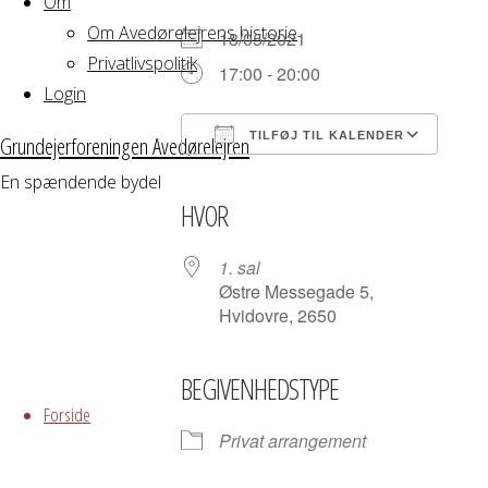
Om
Om Avedørelejrens historie
18/05/2021
Privatlivspolitik
17:00 - 20:00
Login
TILFØJ TIL KALENDER
Grundejerforeningen Avedørelejren
Download ICS
Google Kalender
iCalendar
Office 365
Outloo
En spændende bydel
HVOR
1. sal
Østre Messegade 5,
Hvidovre, 2650
Skip
BEGIVENHEDSTYPE
to
Forside
content
Privat arrangement