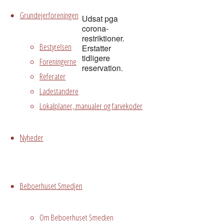
Grundejerforeningen
Udsat pga
corona-
restriktioner.
Bestyrelsen
Erstatter
tidligere
Foreningerne
reservation.
Referater
Ladestandere
Grundejerforeningen
Oversigt
Lokalplaner, manualer og farvekoder
Avedørelejren •
Avedørelejren •
Registrer
Østre Messegade 5 •
Log ind
Nyheder
2650 Hvidovre •
grundejerforeningen@avedorelejren.dk
Beboerhuset Smedjen
Powered by
Fluida
&
WordPress.
Om Beboerhuset Smedjen