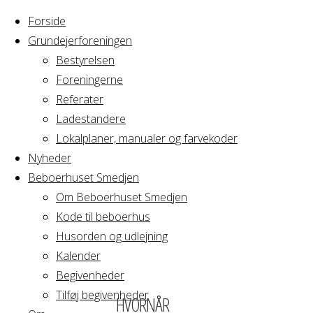
Forside
Grundejerforeningen
Bestyrelsen
Foreningerne
Home
Arrangement
Referater
AB
Ladestandere
AB
Regimentstokken
Lokalplaner, manualer og farvekoder
Generalforsamling
Nyheder
Beboerhuset Smedjen
Regimentstokk
Om Beboerhuset Smedjen
Kode til beboerhus
Generalforsaml
Husorden og udlejning
Kalender
Begivenheder
Tilføj begivenheder
HVORNÅR