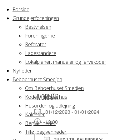
Forside
Grundejerforeningen
Bestyrelsen
Foreningerne
Home
Referater
Arrangement
Privat
Ladestandere
Lokalplaner, manualer og farvekoder
Privat
Nyheder
Beboerhuset Smedjen
Om Beboerhuset Smedjen
HVORNÅR
Kode til beboerhus
Husorden og udlejning
31/12/2023 - 01/01/2024
Kalender
13:00
Begivenheder
Tilføj begivenheder
TILFØJ TIL KALENDER