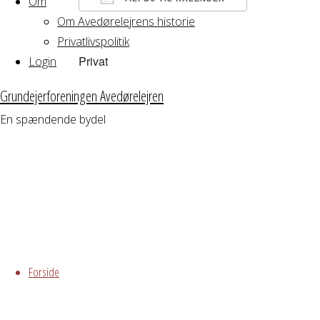
Om
Om Avedørelejrens historie
Download ICS
Google Kalender
iCalendar
Office 365
Outlook Live
Privatlivspolitik
Privat
Login
Grundejerforeningen Avedørelejren
En spændende bydel
Skip
to
Forside
content