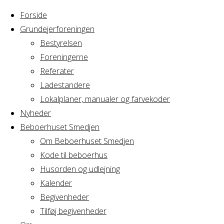
Forside
Grundejerforeningen
Bestyrelsen
Foreningerne
Referater
Ladestandere
Lokalplaner, manualer og farvekoder
Nyheder
Beboerhuset Smedjen
Om Beboerhuset Smedjen
Kode til beboerhus
Husorden og udlejning
Home
Arrangement
Kalender
Cirkus Arcus
Begivenheder
Cirkus
Tilføj begivenheder