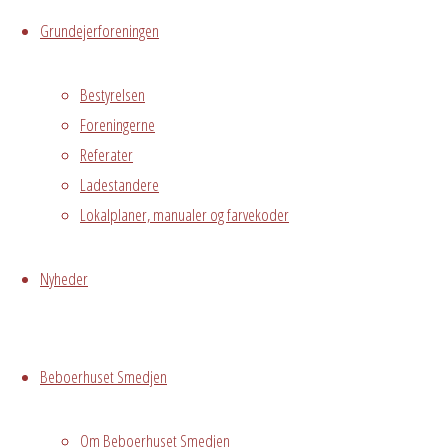
Live
Grundejerforeningen
Hvor
Bestyrelsen
Foreningerne
Referater
Ladestandere
Stuen
Lokalplaner, manualer og farvekoder
Østre
Messegade 5,
Avedørelejren,
Nyheder
Hvidovre, DK,
2650
Oprettet på
Beboerhuset Smedjen
vegne af Jan
Thorlind.
Om Beboerhuset Smedjen