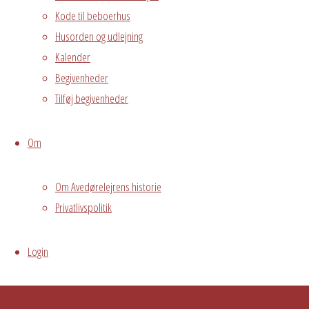
Kode til beboerhus
/Rolf
Husorden og udlejning
Grundejerforeningen
Kalender
Oversigt
Avedørelejren •
Begivenheder
Avedørelejren •
Registrer
Tilføj begivenheder
Østre Messegade 5 •
Log ind
2650 Hvidovre •
Om
grundejerforeningen@avedorelejren.dk
Om Avedørelejrens historie
Powered by
Fluida
&
WordPress.
Privatlivspolitik
Login