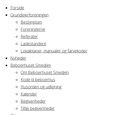
Forside
Grundejerforeningen
Bestyrelsen
Foreningerne
Home
Arrangement
Referater
1.
hjælp for børn
Ladestandere
1.
Lokalplaner, manualer og farvekoder
Nyheder
Beboerhuset Smedjen
hjælp
Om Beboerhuset Smedjen
Kode til beboerhus
for
Husorden og udlejning
Kalender
Begivenheder
børn
Tilføj begivenheder