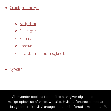
Hvor
Grundejerforeningen
Bestyrelsen
Stuen
Foreningerne
Østre
Referater
Messegade 5,
Ladestandere
Avedørelejren,
Lokalplaner, manualer og farvekoder
Hvidovre, DK,
2650
Nyheder
Grundejerforeningen
Oversigt
Avedørelejren •
Avedørelejren •
Registrer
Østre Messegade 5 •
Log ind
Beboerhuset Smedjen
2650 Hvidovre •
Vi anvender cookies for at sikre at vi giver dig den bedst
mulige oplevelse af vores website. Hvis du fortsætter med at
bruge dette site vil vi antage at du er indforstået med det.
grundejerforeningen@avedorelejren.dk
Om Beboerhuset Smedjen