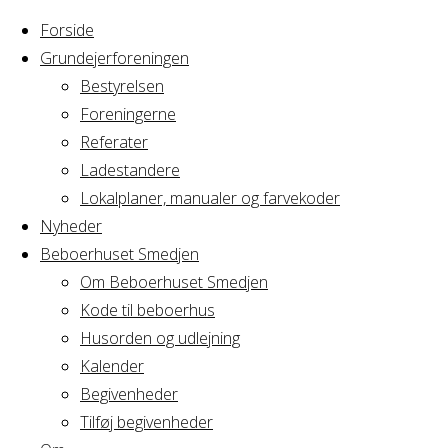
Forside
Grundejerforeningen
Bestyrelsen
Foreningerne
Home
Articles posted
Referater
by Vera Hansen
Ladestandere
Nothing
Lokalplaner, manualer og farvekoder
Nyheder
Beboerhuset Smedjen
Found
Om Beboerhuset Smedjen
Kode til beboerhus
Husorden og udlejning
No search
Kalender
results for:
Begivenheder
Search
Tilføj begivenheder