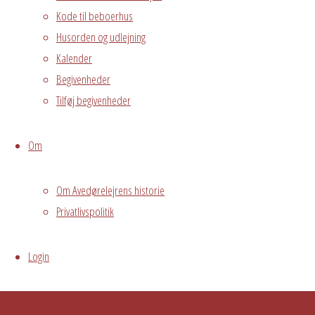
Kode til beboerhus
Husorden og udlejning
Kalender
Begivenheder
Tilføj begivenheder
Om
Om Avedørelejrens historie
Privatlivspolitik
Login