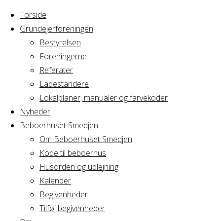
Forside
Grundejerforeningen
Bestyrelsen
Foreningerne
Referater
Ladestandere
Lokalplaner, manualer og farvekoder
Nyheder
Beboerhuset Smedjen
Om Beboerhuset Smedjen
Kode til beboerhus
Husorden og udlejning
Home
Articles posted
Kalender
by Hiroshi
Begivenheder
Nothing
Hemmi
Tilføj begivenheder