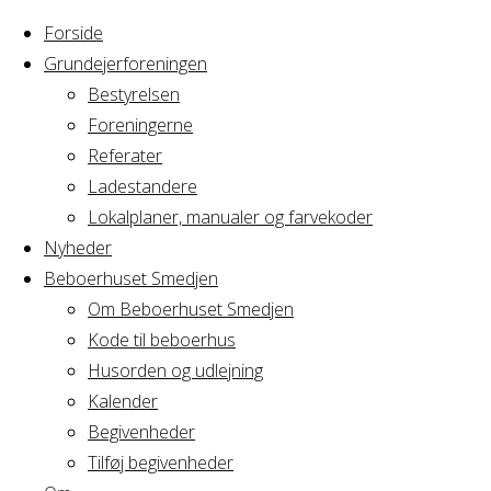
Forside
Grundejerforeningen
Bestyrelsen
Foreningerne
Home
Referater
Articles posted by Tom
Ladestandere
Lokalplaner, manualer og farvekoder
Nothing Found
Nyheder
Beboerhuset Smedjen
Om Beboerhuset Smedjen
No search results for:
Kode til beboerhus
Husorden og udlejning
Search
Search
Kalender
for:
Begivenheder
grundejerforeningen@avedorelejren.dk
Tilføj begivenheder