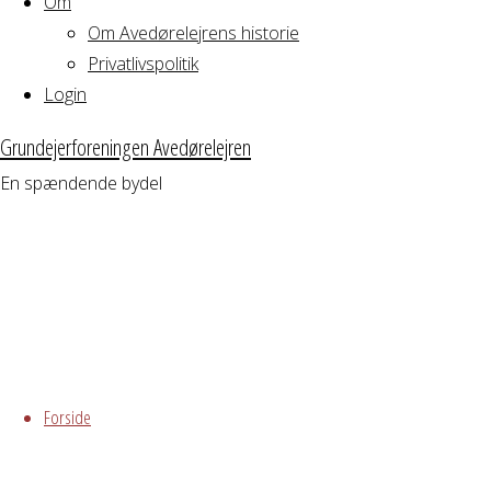
Om
Om Avedørelejrens historie
Privatlivspolitik
Login
Grundejerforeningen Avedørelejren
En spændende bydel
Skip
to
Forside
content