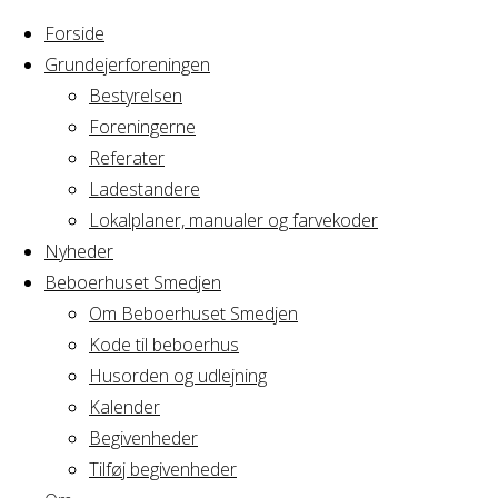
Forside
Grundejerforeningen
Bestyrelsen
Foreningerne
Referater
Ladestandere
Lokalplaner, manualer og farvekoder
Nyheder
Beboerhuset Smedjen
Om Beboerhuset Smedjen
Kode til beboerhus
Husorden og udlejning
Home
Articles posted
Kalender
by Smoky2020
Begivenheder
Nothing
Tilføj begivenheder