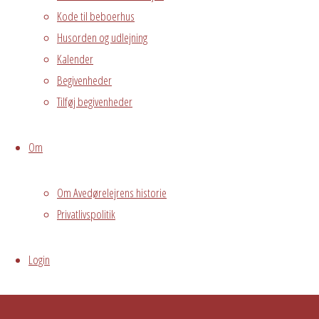
Kode til beboerhus
Husorden og udlejning
Kalender
Begivenheder
Tilføj begivenheder
Om
Om Avedørelejrens historie
Privatlivspolitik
Login