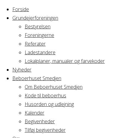
Forside
Grundejerforeningen
Bestyrelsen
Foreningerne
Referater
Ladestandere
Lokalplaner, manualer og farvekoder
Nyheder
Beboerhuset Smedjen
Om Beboerhuset Smedjen
Kode til beboerhus
Husorden og udlejning
Home
Articles posted by piajeppesen
Kalender
Begivenheder
Tilføj begivenheder
Nothing Found