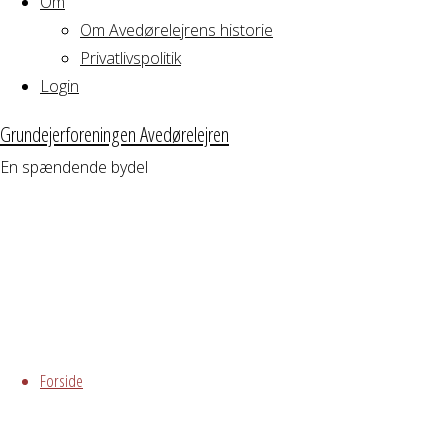
Om
Om Avedørelejrens historie
Privatlivspolitik
No search results for:
Login
Search
Search
Grundejerforeningen Avedørelejren
for:
En spændende bydel
grundejerforeningen@avedorelejren.dk
Skip
to
Forside
content