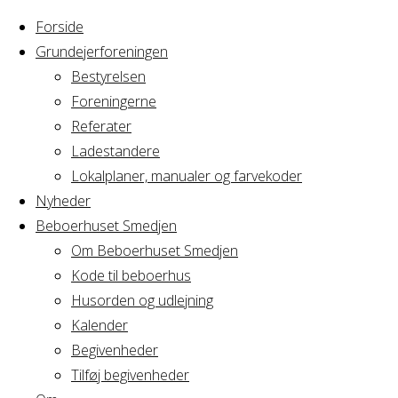
Forside
Grundejerforeningen
Bestyrelsen
Foreningerne
Home
Articles posted
Referater
by
Ladestandere
Nothing
MetteDenager
Lokalplaner, manualer og farvekoder
Nyheder
Beboerhuset Smedjen
Found
Om Beboerhuset Smedjen
Kode til beboerhus
Husorden og udlejning
No search
Kalender
results for:
Begivenheder
Search
Tilføj begivenheder