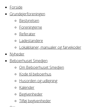
Forside
Grundejerforeningen
Bestyrelsen
Foreningerne
Home
Articles posted
Referater
by Jesper
Ladestandere
Nothing
Lokalplaner, manualer og farvekoder
Nyheder
Beboerhuset Smedjen
Found
Om Beboerhuset Smedjen
Kode til beboerhus
Husorden og udlejning
No search
Kalender
results for:
Begivenheder
Search
Tilføj begivenheder