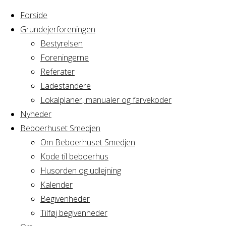
Forside
Grundejerforeningen
Bestyrelsen
Foreningerne
Referater
Ladestandere
Lokalplaner, manualer og farvekoder
Nyheder
Beboerhuset Smedjen
Om Beboerhuset Smedjen
Kode til beboerhus
Husorden og udlejning
Home
Articles posted by Jaffar
Kalender
Begivenheder
Tilføj begivenheder
Nothing Found