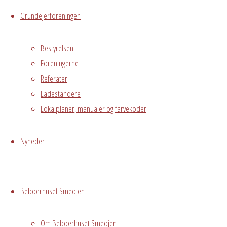
Powered by
Fluida
&
WordPress.
Grundejerforeningen
Bestyrelsen
Foreningerne
Referater
Ladestandere
Lokalplaner, manualer og farvekoder
Nyheder
Beboerhuset Smedjen
Om Beboerhuset Smedjen