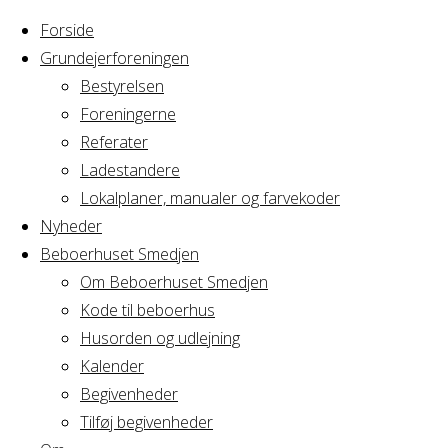
Forside
Grundejerforeningen
Bestyrelsen
Foreningerne
Referater
Ladestandere
Lokalplaner, manualer og farvekoder
Nyheder
Beboerhuset Smedjen
Om Beboerhuset Smedjen
Kode til beboerhus
Husorden og udlejning
Home
Articles posted
Kalender
by Mahwash
Begivenheder
Nothing
Tilføj begivenheder