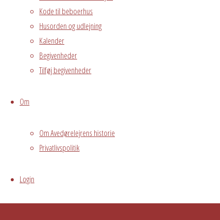
Kode til beboerhus
Husorden og udlejning
Kalender
Begivenheder
Tilføj begivenheder
Om
Om Avedørelejrens historie
Privatlivspolitik
Login