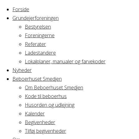
Forside
Grundejerforeningen
Bestyrelsen
Foreningerne
Home
Articles posted
Referater
by Hugo
Ladestandere
Nothing
Lokalplaner, manualer og farvekoder
Nyheder
Beboerhuset Smedjen
Found
Om Beboerhuset Smedjen
Kode til beboerhus
Husorden og udlejning
No search
Kalender
results for:
Begivenheder
Search
Tilføj begivenheder