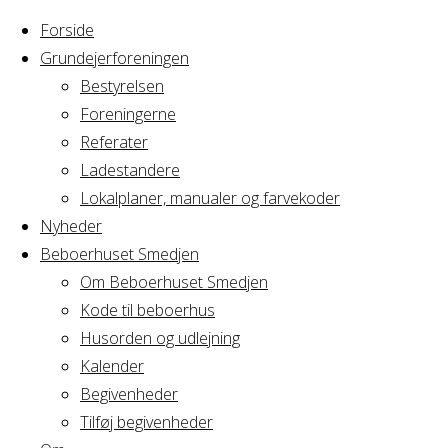
Forside
Grundejerforeningen
Bestyrelsen
Foreningerne
Home
Articles posted
Referater
by Hanne
Ladestandere
Nothing
Lautrup
Lokalplaner, manualer og farvekoder
Nyheder
Beboerhuset Smedjen
Found
Om Beboerhuset Smedjen
Kode til beboerhus
Husorden og udlejning
No search
Kalender
results for:
Begivenheder
Search
Tilføj begivenheder